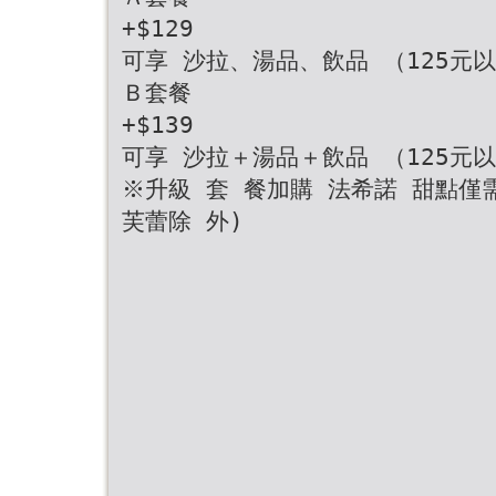
+$129
可享 沙拉、湯品、飲品 （125元
Ｂ套餐
+$139
可享 沙拉＋湯品＋飲品 （125元
※升級 套 餐加購 法希諾 甜點僅需
芙蕾除 外)