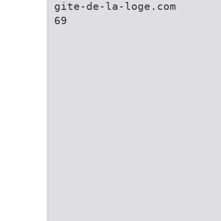
gite-de-la-loge.com
69