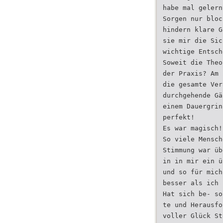
habe mal gelern
Sorgen nur bloc
hindern klare G
sie mir die Sic
wichtige Entsch
Soweit die Theo
der Praxis? Am 
die gesamte Ver
durchgehende Gä
einem Dauergrin
perfekt!
Es war magisch!
So viele Mensch
Stimmung war üb
in in mir ein ü
und so für mich
besser als ich 
Hat sich be- so
te und Herausfo
voller Glück St