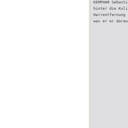
KEMPHA® Sebasti
hinter die Kuli
Harrentfernung 
was er er darau