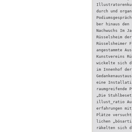
Illustratorenku
durch und organ
Podiumsgespräch
ber hinaus den 
Nachwuchs Im Ja
Rüsselsheim der
Rüsselsheimer F
angestammte Aus
Kunstvereins Rü
wickelte sich d
im Innenhof der
Gedankenaustaus
eine Installati
raumgreifende P
„Die Stuhlbeset
illust_ratio Au
erfahrungen mit
Plätze versucht
lichen „bösarti
räkelten sich d