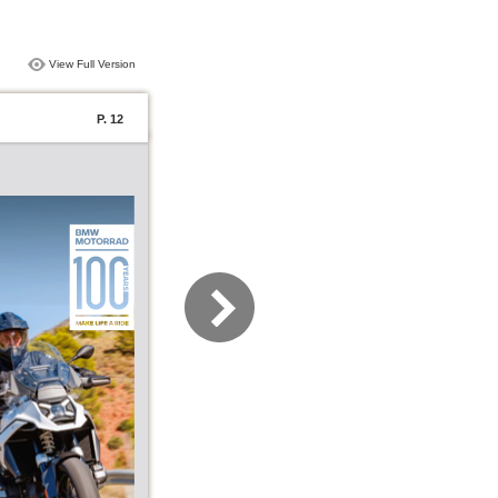
View Full Version
P. 12