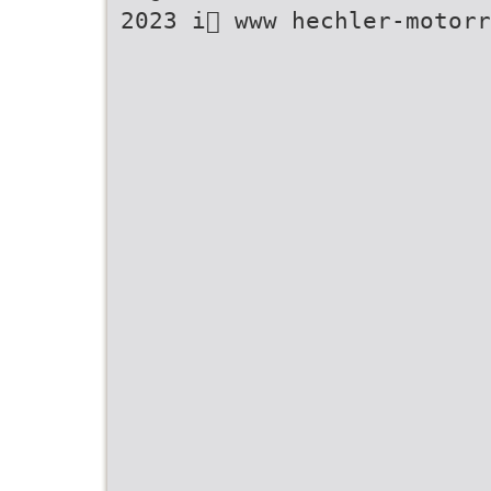
2023 i www hechler-motorr