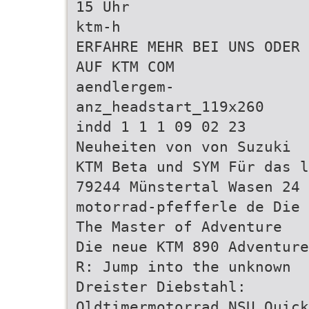
15 Uhr
ktm-h
ERFAHRE MEHR BEI UNS ODER
AUF KTM COM
aendlergem-
anz_headstart_119x260
indd 1 1 1 09 02 23
Neuheiten von von Suzuki
KTM Beta und SYM Für das l
79244 Münstertal Wasen 24
motorrad-pfefferle de Die 
The Master of Adventure
Die neue KTM 890 Adventure
R: Jump into the unknown
Dreister Diebstahl:
Oldtimermotorrad NSU Quick