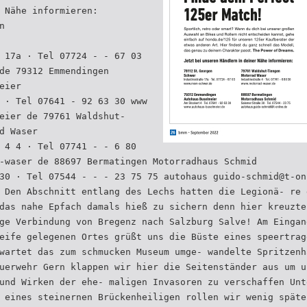
 Nähe informieren:
n
 17a · Tel 07724 - - 67 03
de 79312 Emmendingen
eier
 · Tel 07641 - 92 63 30 www
eier de 79761 Waldshut-
d Waser
 4 4 · Tel 07741 - - 6 80
-waser de 88697 Bermatingen Motorradhaus Schmid
30 · Tel 07544 - - - 23 75 75 autohaus guido-schmid@t-on
 Den Abschnitt entlang des Lechs hatten die Legionä- re 
das nahe Epfach damals hieß zu sichern denn hier kreuzte
ge Verbindung von Bregenz nach Salzburg Salve! Am Eingan
eife gelegenen Ortes grüßt uns die Büste eines speertrag
wartet das zum schmucken Museum umge- wandelte Spritzenh
uerwehr Gern klappen wir hier die Seitenständer aus um u
und Wirken der ehe- maligen Invasoren zu verschaffen Unt
 eines steinernen Brückenheiligen rollen wir wenig späte