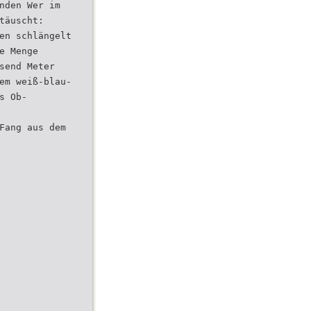
nden Wer im
täuscht:
en schlängelt
e Menge
send Meter
em weiß-blau-
s Ob-
Fang aus dem