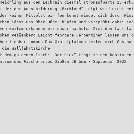
Reichling aus den Lechrain diesmal stromaufwärts zu erku
f der der Ausschilderung „Birkland“ folgt wird nicht ent
der keinen Mittelstrei- fen kennt windet sich durch Wies
chen lässt uns über Hügel hüpfen und versprüht dabei jed
von weitem erkennen wir unser nächstes Ziel den fast tau
ohen Peißenberg Leicht fahrbare Serpentinen lassen uns d
hnell näher kommen Das Gipfelplateau teilen sich Gasthau
 die Wallfahrtskirche
t dem goldenen Fisch: „Der Diez“ trägt seinen kapitalen 
ntrum des Fischerortes Dießen 26 bmm • September 2022