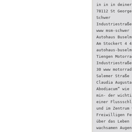
in in in deiner
78112 St George
Schwer
Industriestraße
www msm-schwer 
Autohaus Buselm
Am Stockert 4 4
autohaus-buselm
Tiengen Motorra
Industriestraße
30 www motorrad
Salemer Straße 
Claudia Augusta
Abodiacum“ wie 
min- der wichti
einer Flussschl
und im Zentrum 
Freiwilligen Fe
über das Leben 
wachsamen Augen