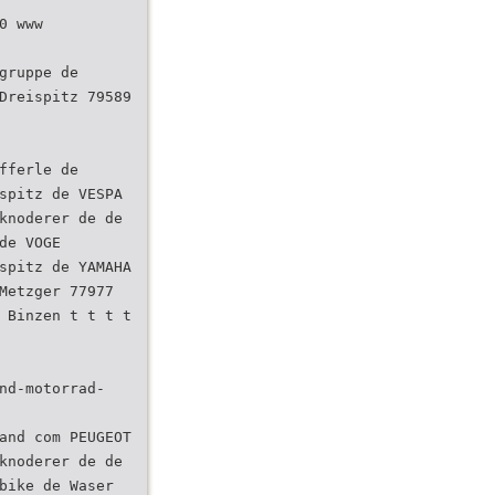
0 www
gruppe de
Dreispitz 79589
fferle de
spitz de VESPA
knoderer de de
de VOGE
spitz de YAMAHA
Metzger 77977
 Binzen t t t t
nd-motorrad-
and com PEUGEOT
knoderer de de
bike de Waser