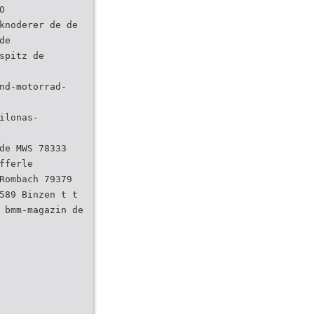
O
knoderer de de
de
spitz de
nd-motorrad-
ilonas-
de MWS 78333
fferle
Rombach 79379
589 Binzen t t
 bmm-magazin de