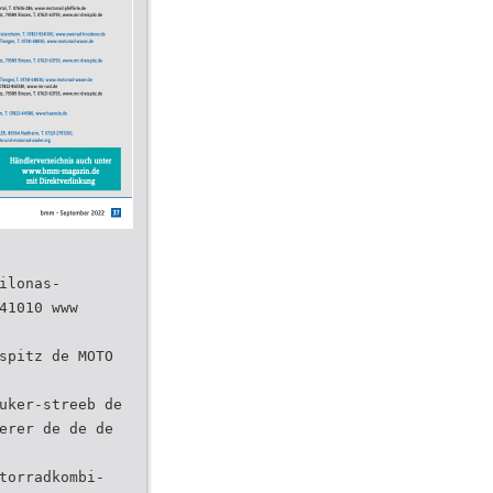
ilonas-
41010 www
spitz de MOTO
uker-streeb de
erer de de de
torradkombi-