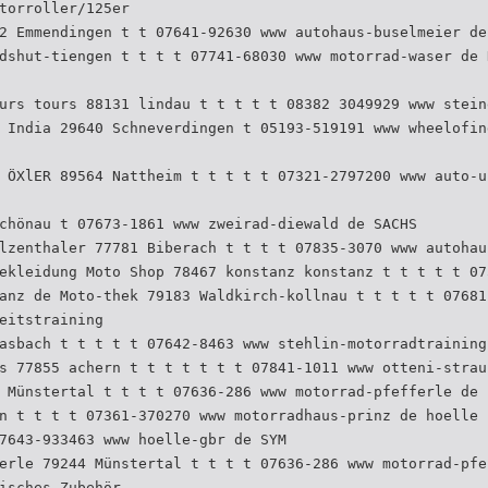
torroller/125er
2 Emmendingen t t 07641-92630 www autohaus-buselmeier de
dshut-tiengen t t t t 07741-68030 www motorrad-waser de 
urs tours 88131 lindau t t t t t 08382 3049929 www stein
 India 29640 Schneverdingen t 05193-519191 www wheelofin
 ÖXlER 89564 Nattheim t t t t t 07321-2797200 www auto-u
chönau t 07673-1861 www zweirad-diewald de SACHS
lzenthaler 77781 Biberach t t t t 07835-3070 www autohau
ekleidung Moto Shop 78467 konstanz konstanz t t t t t 07
anz de Moto-thek 79183 Waldkirch-kollnau t t t t t 07681
eitstraining
asbach t t t t t 07642-8463 www stehlin-motorradtraining
s 77855 achern t t t t t t t 07841-1011 www otteni-strau
 Münstertal t t t t 07636-286 www motorrad-pfefferle de 
n t t t t 07361-370270 www motorradhaus-prinz de hoelle 
7643-933463 www hoelle-gbr de SYM
erle 79244 Münstertal t t t t 07636-286 www motorrad-pfe
isches Zubehör