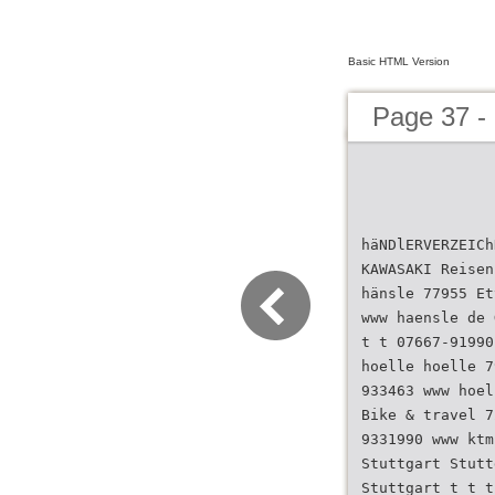
Basic HTML Version
Page 37 
häNDlERVERZEICh
KAWASAKI Reisen
hänsle 77955 Et
www haensle de 
t t 07667-91990
hoelle hoelle 7
933463 www hoel
Bike & travel 7
9331990 www ktm
Stuttgart Stutt
Stuttgart t t t