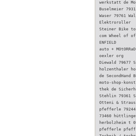
werkstatt de Mo
Buselmeier 7931
Waser 79761 Wal
Elektroroller
Steiner Bike to
com Wheel of of
ENFIELD
auto + MOtORRaD
oexler org
Diewald 79677 S
holzenthaler ho
de SecondHand B
moto-shop-konst
thek de Sicherh
Stehlin 79361 S
Otteni & Straus
pfefferle 79244
73460 hüttlinge
herbolzheim t 0
pfefferle pfeff
Technik / techn