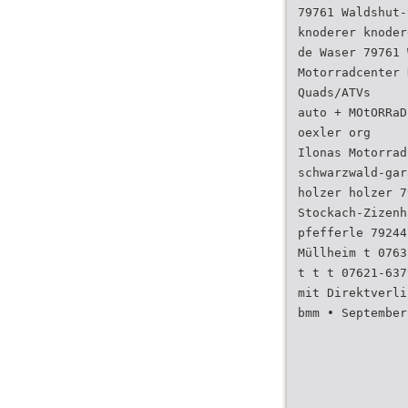
79761 Waldshut-
knoderer knoder
de Waser 79761 
Motorradcenter 
Quads/ATVs
auto + MOtORRaD
oexler org
Ilonas Motorrad
schwarzwald-gar
holzer holzer 7
Stockach-Zizenh
pfefferle 79244
Müllheim t 0763
t t t 07621-637
mit Direktverli
bmm • September