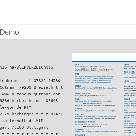
- Demo
NIS häNDlERVERZEIChNIS
tenheim t t t 07822-44580
Gutmann 79206 Breisach t t
 www autohaus-gutmann com
9336 herbolzheim t 07643-
le-gbr de KTM
2379 hechingen t t t 07471-
-zollernalb de ktM
gart 70188 Stuttgart
 t t t t t t t t t t t t