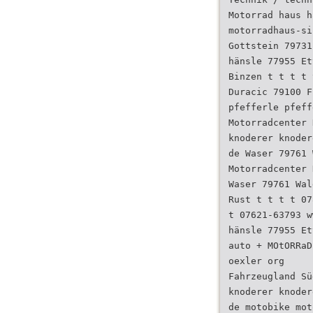
Motorrad haus h
motorradhaus-si
Gottstein 79731
hänsle 77955 Et
Binzen t t t t 
Duracic 79100 F
pfefferle pfeff
Motorradcenter 
knoderer knoder
de Waser 79761 
Motorradcenter 
Waser 79761 Wal
Rust t t t t 07
t 07621-63793 w
hänsle 77955 Et
auto + MOtORRaD
oexler org
Fahrzeugland Sü
knoderer knoder
de motobike mot