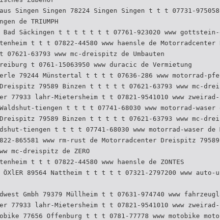
aus Singen Singen 78224 Singen Singen t t t 07731-975058
ngen de TRIUMPH
 Bad Säckingen t t t t t t t 07761-923020 www gottstein-
tenheim t t t 07822-44580 www haensle de Motorradcenter 
t 07621-63793 www mc-dreispitz de Umbauten
reiburg t 0761-15063950 www duracic de Vermietung
erle 79244 Münstertal t t t t 07636-286 www motorrad-pfe
Dreispitz 79589 Binzen t t t t t 07621-63793 www mc-drei
er 77933 lahr-Mietersheim t t 07821-9541010 www zweirad-
Waldshut-tiengen t t t t 07741-68030 www motorrad-waser 
Dreispitz 79589 Binzen t t t t t 07621-63793 www mc-drei
dshut-tiengen t t t t 07741-68030 www motorrad-waser de 
822-865581 www rm-rust de Motorradcenter Dreispitz 79589
ww mc-dreispitz de ZERO
tenheim t t t 07822-44580 www haensle de ZONTES
 ÖXlER 89564 Nattheim t t t t t 07321-2797200 www auto-u
dwest Gmbh 79379 Müllheim t t 07631-974740 www fahrzeugl
er 77933 lahr-Mietersheim t t 07821-9541010 www zweirad-
obike 77656 Offenburg t t t 0781-77778 www motobike moto