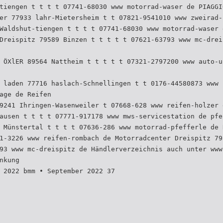
tiengen t t t t 07741-68030 www motorrad-waser de PIAGGI
er 77933 lahr-Mietersheim t t 07821-9541010 www zweirad-
Waldshut-tiengen t t t t 07741-68030 www motorrad-waser 
Dreispitz 79589 Binzen t t t t t 07621-63793 www mc-drei
 ÖXlER 89564 Nattheim t t t t t 07321-2797200 www auto-u
 laden 77716 haslach-Schnellingen t t 0176-44580873 www 
age de Reifen
9241 Ihringen-Wasenweiler t 07668-628 www reifen-holzer 
ausen t t t t 07771-917178 www mws-servicestation de pfe
 Münstertal t t t t 07636-286 www motorrad-pfefferle de 
1-3226 www reifen-rombach de Motorradcenter Dreispitz 79
93 www mc-dreispitz de Händlerverzeichnis auch unter www
nkung
 2022 bmm • September 2022 37