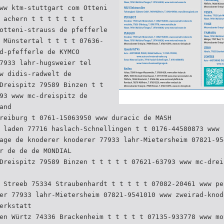
ww ktm-stuttgart com Otteni
 achern t t t t t t t
otteni-strauss de pfefferle
 Münstertal t t t t 07636-
d-pfefferle de KYMCO
7933 lahr-hugsweier tel
w didis-radwelt de
Dreispitz 79589 Binzen t t
93 www mc-dreispitz de
and
reiburg t 0761-15063950 www duracic de MASH
 laden 77716 haslach-Schnellingen t t 0176-44580873 www 
age de knoderer knoderer 77933 lahr-Mietersheim 07821-95
r de de de MONDIAL
Dreispitz 79589 Binzen t t t t t 07621-63793 www mc-drei
 Streeb 75334 Straubenhardt t t t t t 07082-20461 www pe
er 77933 lahr-Mietersheim 07821-9541010 www zweirad-knod
erkstatt
en Würtz 74336 Brackenheim t t t t t 07135-933778 www mo