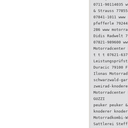
0711-90114035 w
& Strauss 77855
07841-1011 www 
pfefferle 79244
286 www motorra
Didis Radwelt 7
07821-989600 ww
Motorradcenter 
t t t 07621-637
Leistungsprüfst
Duracic 79100 F
Ilonas Motorrad
schwarzwald-gar
zweirad-knodere
Motorradcenter 
GUZZI
peuker peuker &
knoderer knoder
Motorradkombi-W
Sattlerei Steff