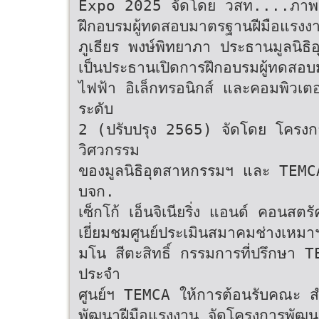
Expo 2025 จัดโดย วสท....ภาพข่
ฝึกอบรมผู้ทดสอบมาตรฐานฝีมือแรงง
ภูเธียร พงษ์พิทยาภา ประธานมูลนิธิ
เป็นประธานเปิดการฝึกอบรมผู้ทดสอ
ไฟฟ้า อิเล็กทรอนิกส์ และคอมพิวเ
ระดับ
2 (ปรับปรุง 2565) จัดโดย โครงก
วิศวกรรม
ของมูลนิธิอุตสาหกรรมฯ และ TE
บจก.
เซ็กโก้ เอ็นจิเนียริ่ง แอนด์ คอนส
เยี่ยมชมศูนย์ประเมินสมาคมช่างเหมา
มโน สีตะสิทธิ์ กรรมการที่ปรึกษา T
ประจำ
ศูนย์ฯ TEMCA ให้การต้อนรับคณะ ส
พัฒนาฝีมือแรงงาน จัดโครงการพัฒน