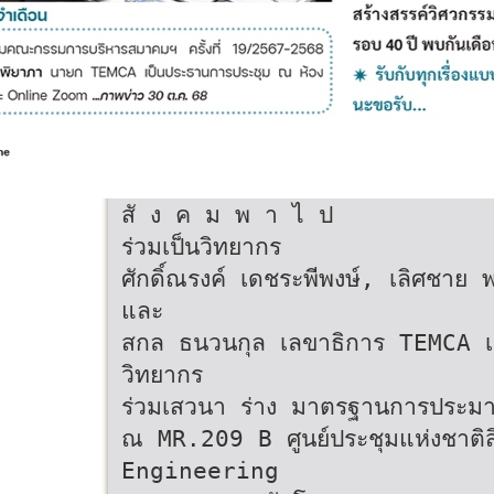
สั ง ค ม พ า ไ ป
ร่วมเป็นวิทยากร
ศักดิ์ณรงค์ เดชระพีพงษ์, เลิศชาย 
และ
สกล ธนวนกุล เลขาธิการ TEMCA เ
วิทยากร
ร่วมเสวนา ร่าง มาตรฐานการประม
ณ MR.209 B ศูนย์ประชุมแห่งชาติส
Engineering