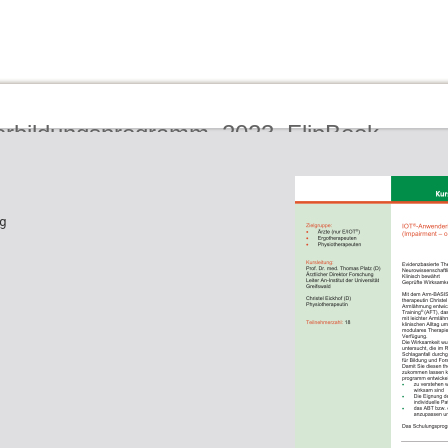
erbildungsprogramm_2023_FlipBook
g