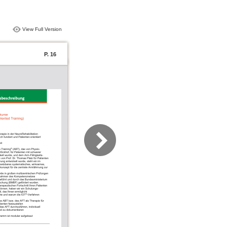
View Full Version
P. 16