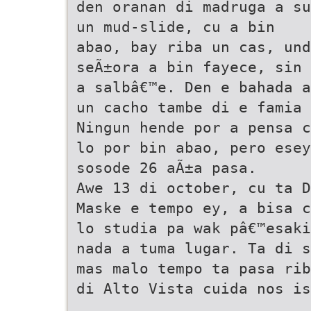
den oranan di madruga a su
un mud-slide, cu a bin
abao, bay riba un cas, und
seÃ±ora a bin fayece, sin 
a salbâ€™e. Den e bahada a
un cacho tambe di e famia 
Ningun hende por a pensa c
lo por bin abao, pero esey
sosode 26 aÃ±a pasa.
Awe 13 di october, cu ta D
Maske e tempo ey, a bisa c
lo studia pa wak pâ€™esaki
nada a tuma lugar. Ta di s
mas malo tempo ta pasa rib
di Alto Vista cuida nos is