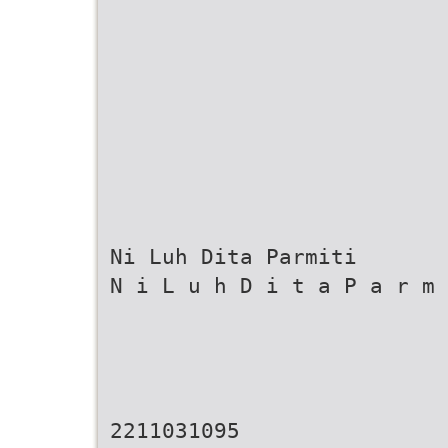
Ni Luh Dita Parmiti
N i L u h D i t a P a r m 
2211031095