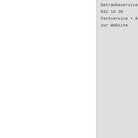
Getränkeservice
932 10 20
Festservice • A
zur Website