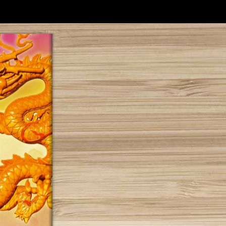
奉財利燈
燈祈福