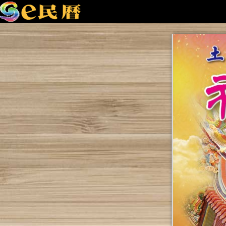
福德祠
土庫里