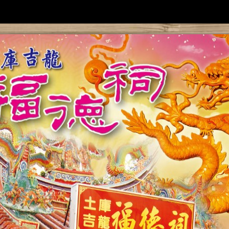
獎學金
安
急難救助
簡介
點
獎學金申請
廣告助印
活動