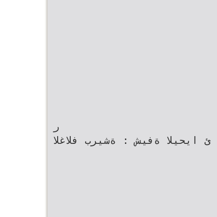
ر
ئ ايحيلا ةفيش : ةشيرب فلاغلا