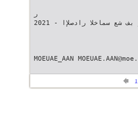
ر
2021 - ريا ر بف شع سماخلا رادصلإا
MOEUAE_AAN MOEUAE.AAN@moe.
1