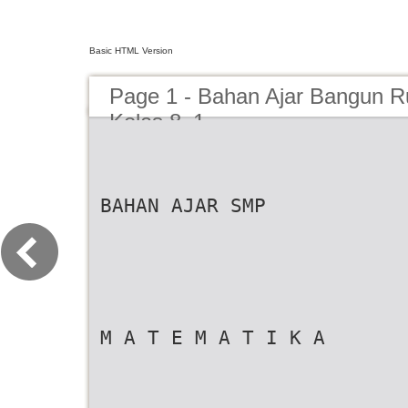
Basic HTML Version
Page 1 - Bahan Ajar Bangun R
Kelas 8_1
BAHAN AJAR SMP
M A T E M A T I K A