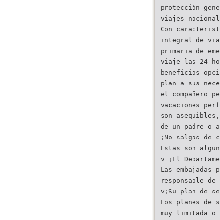
protección gene
viajes nacional
Con característ
integral de via
primaria de eme
viaje las 24 ho
beneficios opci
plan a sus nece
el compañero pe
vacaciones perf
son asequibles,
de un padre o a
¡No salgas de c
Estas son algun
v ¡El Departame
Las embajadas p
responsable de 
v¡Su plan de se
Los planes de s
muy limitada o 