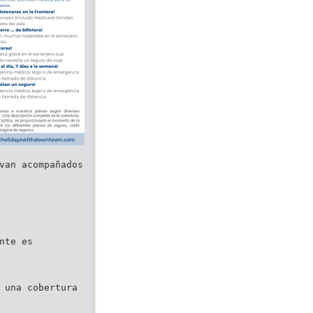
van acompañados
nte es
 una cobertura