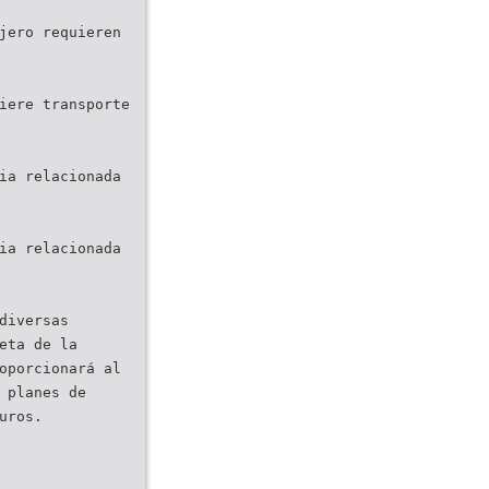
jero requieren
iere transporte
ia relacionada
ia relacionada
diversas
eta de la
oporcionará al
 planes de
uros.