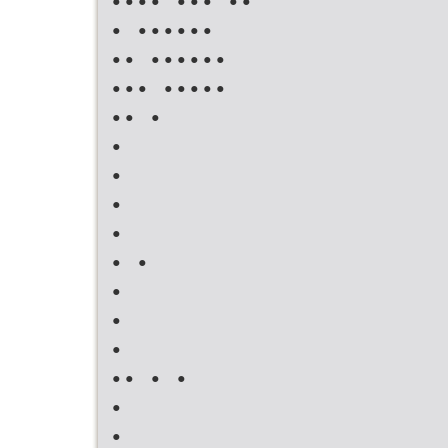
•••• ••• ••
• ••••••
•• ••••••
••• •••••
•• •
•
•
•
•
• •
•
•
•
•• • •
•
•