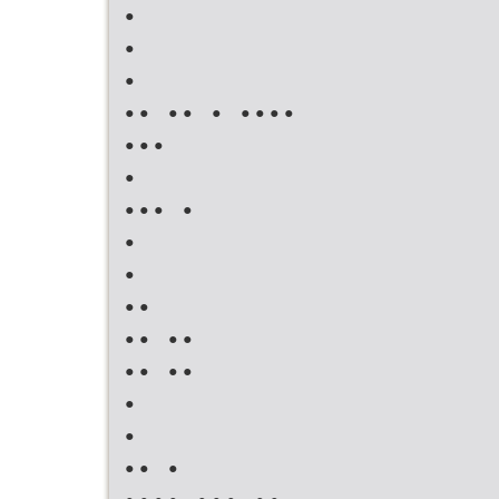
•
•
•
•• •• • ••••
•••
•
••• •
•
•
••
•• ••
•• ••
•
•
•• •