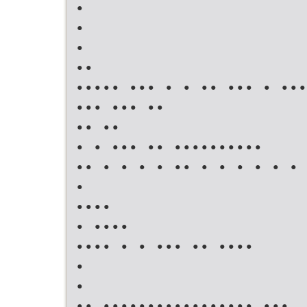
•
•
•
••
••••• ••• • • •• ••• • •••
••• ••• ••
•• ••
• • ••• •• ••••••••••
•• • • • • •• • • • • • • 
•
••••
• ••••
•••• • • ••• •• ••••
•
•
•• ••••••••••••••••• •••