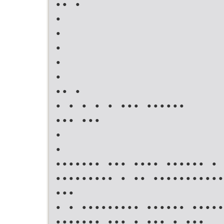
•• •
•
•
•
•
•
•• •
• • • • • ••• ••••••
••• •••
•
•
••••••• ••• •••• •••••• • 
••••••••• • •• •••••••••••
•••
• • ••••••••• •••••• •••••
••••••• ••• • ••• • •••