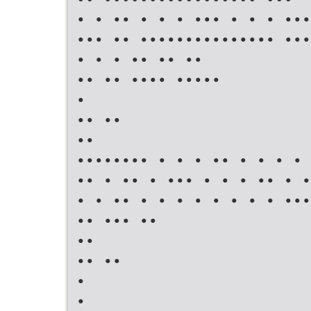
• • •• • • • ••• • • • •••
••• •• ••••••••••••••• •••
• • • •• •• ••
•• •• •••• •••••
•
•• ••
••
•••••••• • • • •• • • • • 
•• • •• • ••• • • • •• • •
• • •• • • • • • • • • •••
•• ••• ••
••
•• ••
•
•