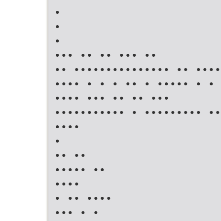
•
•
•
••• •• •• ••• ••
•• ••••••••••••••• •• ••••
•••• • • • •• • ••••• • • 
•••• ••• •• •• •••
••••••••••• • ••••••••• ••
••••
•
•• ••
••••• ••
••••
• •• ••••
••• • •