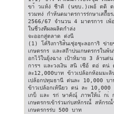
ขา้ วแห้ง่ ชีาติ (นขบ.)เพอ้ ตดิ 
รวมทง่ กําห้นดมาตรการร่กษาเสถีียร
2566/67 จํานวน 4 มาตรการ เพ้อร่
ในชี่วงทีผลผลิตกําล่ง
จะออกสู่ตลาด ด่งนี
(1) โค์ริงการิส่ินเชุ่อชุะลอการิ ข่าย
เกษตรกร และสถีาบ่นเกษตรกรในพ้นที
อกไว้ในยุ้งฉาง เป้าห้มาย 3 ล้านต่น
การฯ และวงเงิน สนิ เชีอ้ ตอ่ ตน่ ด
ละ12,000บาท ข้าวเปล้อกห้อมมะลิ
เปล้อกปทุมธานี ต่นละ 10,000 บา
ข้าวเปล้อกเห้นียว ตน่ ละ 10,000 
เกบ็ และ รก่ ษาค้ณ์ุ ภาพให้แ้ กเ
เกษตรกรเข้าร่วมก่บสห้กรณ์์ สห้กรณ
เกษตรกรร่บ 500 บาท