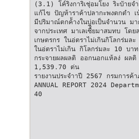
(3.1) โค์ริงการิเชุ่อมโยง ริะบัายจํ
แก้ไข ปัญห้าราค้าปลากะพงตกตํา 
มีปริมาณ์ตกค้้างในบ่อเป็นจํานวน ม
จากประเทศ มาเลเซื้ียมาสมทบ โดยสน่
เกษตรกร ในอ่ตราไม่เกินกิโลกร่มละ
ในอ่ตราไม่เกิน กิโลกร่มละ 10 บาท เ
กระจายผลผลติ ออกนอกแห้ลง่ ผลติ 
1,539.70 ต่น
รายงานประจําาปี 2567 กรมการค้
ANNUAL REPORT 2024 Departm
40