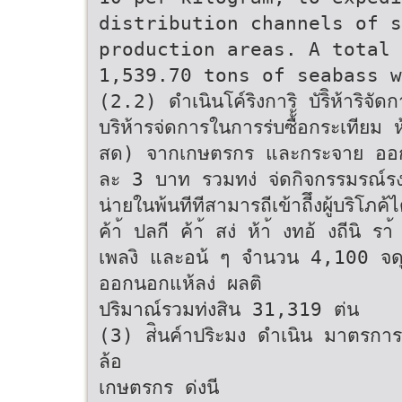
distribution channels of s
production areas. A total 
1,539.70 tons of seabass w
(2.2) ดําเนินโค์ริงการิ บัริิห้าริจัด
บริห้ารจ่ดการในการร่บซื้้อกระเทียม
สด) จากเกษตรกร และกระจาย ออกน
ละ 3 บาท รวมทง่ จ่ดกิจกรรมรณ์รงค้์
น่ายในพ้นทีทีสามารถีเข้าถีึงผู้บริโภค
ค้า้ ปลกี ค้า้ สง่ ห้า้ งทอ้ งถีนิ ร
เพลงิ และอน้ ๆ จํานวน 4,100 จดุ
ออกนอกแห้ลง่ ผลติ
ปริมาณ์รวมท่งสิน 31,319 ต่น
(3) ส่ินค์าปริะมง ดําเนิน มาตรการแ
ล้อ
เกษตรกร ด่งนี