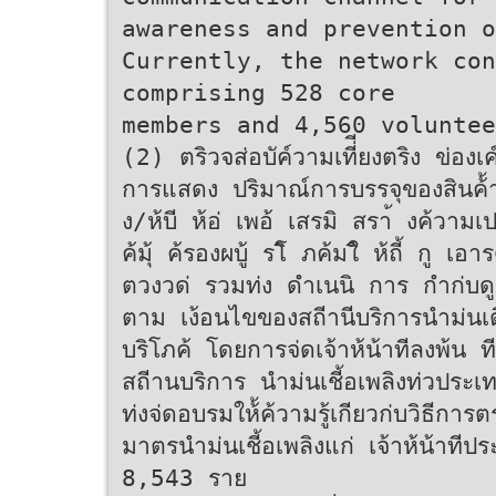
awareness and prevention o
Currently, the network con
comprising 528 core
members and 4,560 voluntee
(2) ตริวจส่อบัค์วามเที่ียงตริง ข่องเค
การแสดง ปริมาณ์การบรรจุของสินค้้า
ง/ห้บี ห้อ่ เพอ้ เสรมิ สรา้ งค้วาม
ค้มุ้ ค้รองผบู้ รโิ ภค้มใิ ห้ถี้ กู เอ
ตวงวด่ รวมท่ง ดําเนนิ การ กําก่บดูแลส
ตาม เง้อนไขของสถีานีบริการนําม่นเติ
บริโภค้ โดยการจ่ดเจ้าห้น้าทีลงพ้น ที
สถีานบริการ นําม่นเชี้อเพลิงท่วประ
ท่งจ่ดอบรมให้้ค้วามรู้เกียวก่บวิธีก
มาตรนําม่นเชี้อเพลิงแก่ เจ้าห้น้าทีปร
8,543 ราย