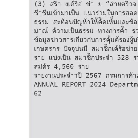
(3) ส่ริา งเค์ริอ่ ข่า่ ย “ส่ายตริว
ชีาชีนเข้ามาเป็น แนวร่วมในการสอดส
ธรรม สะท้อนปัญห้าให้้ค้ิดเห้็นและ
มาณ์ ค้วามเป็นธรรม ทางการค้้า รว
ข้อมูลข่าวสารเกียวก่บการคุ้้มค้รองผ้
เกษตรกร ปัจจุบ่นมี สมาชีิกเค้ร้อ
ราย แบ่งเป็น สมาชีิกประจํา 528 
สม่ค้ร 4,560 ราย
รายงานประจําาปี 2567 กรมการค้
ANNUAL REPORT 2024 Departm
62