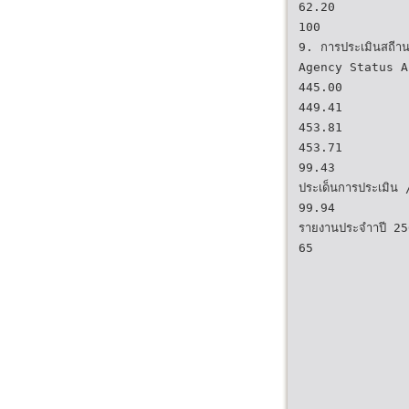
62.20
100
9. การประเมินสถีา
Agency Status A
445.00
449.41
453.81
453.71
99.43
ประเด็นการประเมิ
99.94
รายงานประจําาปี
65