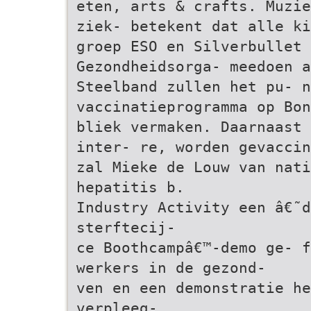
eten, arts & crafts. Muzie
ziek- betekent dat alle ki
groep ESO en Silverbullet 
Gezondheidsorga- meedoen 
Steelband zullen het pu- n
vaccinatieprogramma op Bon
bliek vermaken. Daarnaast 
inter- re, worden gevaccin
zal Mieke de Louw van nati
hepatitis b.
Industry Activity een â€˜d
sterftecij-
ce Boothcampâ€™-demo ge- f
werkers in de gezond-
ven en een demonstratie he
verpleeg-