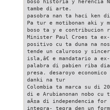
boso historia y herencia N
tambe di arte.
pasobra nan ta haci ken di
Pa tur e motibonan aki y m
boso ta y e contribucion r
Minister Paul Croes ta ex-
positivo cu ta duna na nos
tende un caluroso y sincer
isla,â€ e mandatario a ex
palabra di pabien riba dia
presa. desaroyo economico 
danki na tur
Colombia ta marca su di 20
di e Arubianonan nobo cu t
aÃ±a di independencia for 
integra- tegra den un form