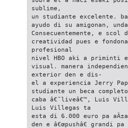
sublime,
un studiante excelente. ba
ayudo di su amigonan, unda
Consecuentemente, e scol 
creatividad pues e fondona
profesional
nivel HBO aki a priminti e
visual. manera independie
exterior den e dis-
el a experiencia Jerry Pap
studiante un beca completo
caba â€˜liveâ€™, Luis Vill
Luis Villegas ta
esta di 6.000 euro pa aÃ±a
den e â€œpushâ€ grandi pa