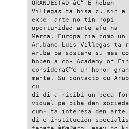
ORANJESTAD â€“ E hoben
Villegas ta bisa cu sin e
expe- arte no tin hopi
oportunidad arte afo na
Merca, Europa cia como un 
Arubano Luis Villegas ta r
Aruba pa sostene su mes co
hoben a co- Academy of Fin
considerâ€™e un honor gran
menta. Su contacto cu Arub
cu
di di a ricibi un beca for
vidual pa biba den socieda
cum- ta interesa den arte,
di e institucion specialis
tabata â€œPero, esey no ki