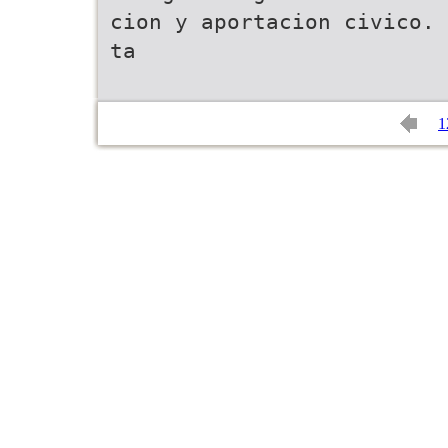
cion y aportacion civico. 
ta
1