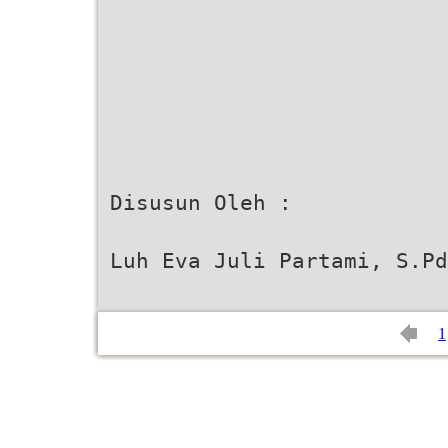
Disusun Oleh :
Luh Eva Juli Partami, S.Pd
1