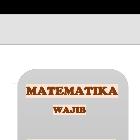
DAFTAR HADIR
Silahkan mengisi daftar hadir pada form berikut