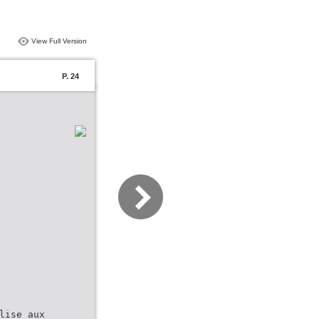
View Full Version
P. 24
lise aux