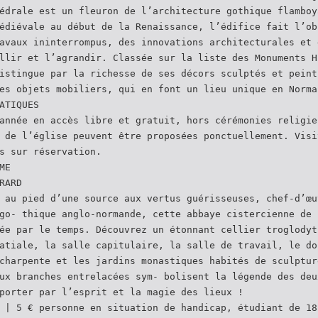
édrale est un fleuron de l’architecture gothique flamboy
édiévale au début de la Renaissance, l’édifice fait l’ob
avaux ininterrompus, des innovations architecturales et 
llir et l’agrandir. Classée sur la liste des Monuments H
istingue par la richesse de ses décors sculptés et peint
es objets mobiliers, qui en font un lieu unique en Norma
ATIQUES
année en accès libre et gratuit, hors cérémonies religie
 de l’église peuvent être proposées ponctuellement. Visi
s sur réservation.
ME
RARD
 au pied d’une source aux vertus guérisseuses, chef-d’œu
go- thique anglo-normande, cette abbaye cistercienne de 
ée par le temps. Découvrez un étonnant cellier troglodyt
atiale, la salle capitulaire, la salle de travail, le do
charpente et les jardins monastiques habités de sculptur
ux branches entrelacées sym- bolisent la légende des deu
porter par l’esprit et la magie des lieux !
 | 5 € personne en situation de handicap, étudiant de 18