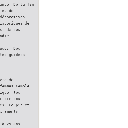
ante. De la fin
jet de
décoratives
istoriques de
s, de ses
ndie.
uses. Des
tes guidées
vre de
femmes semble
ique, les
rtoir des
es. Le pin et
x amants.
 à 25 ans,