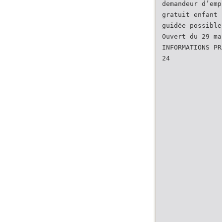
demandeur d’emp
gratuit enfant 
guidée possible
Ouvert du 29 ma
INFORMATIONS PR
24