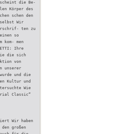
scheint die Be-
len Körper des
chen schen den
selbst Wir
rschrif- ten zu
einen so
m kom- men
ETTI: Ihre
ie die sich
ktion von
n unserer
wurde und die
en Kultur und
tersuchte Wie
rial Classic“
iert Wir haben
 den großen
auch für die