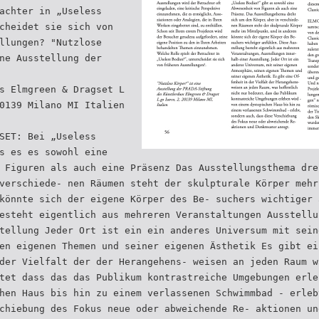
achter in „Useless
cheidet sie sich von
llungen? "Nutzlose
ne Ausstellung der
s Elmgreen & Dragset L
0139 Milano MI Italien
SET: Bei „Useless
s es es sowohl eine
 Figuren als auch eine Präsenz Das Ausstellungsthema dre
verschiede- nen Räumen steht der skulpturale Körper mehr
könnte sich der eigene Körper des Be- suchers wichtiger 
esteht eigentlich aus mehreren Veranstaltungen Ausstellu
tellung Jeder Ort ist ein ein anderes Universum mit sein
en eigenen Themen und seiner eigenen Ästhetik Es gibt ei
der Vielfalt der der Herangehens- weisen an jeden Raum w
tet dass das das Publikum kontrastreiche Umgebungen erle
hen Haus bis hin zu einem verlassenen Schwimmbad - erleb
chiebung des Fokus neue oder abweichende Re- aktionen un