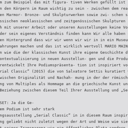
m zum Beispiel das mit figura- tiven Werken gefüllt ist 
n den Körpern im Raum wichtig zu sein - zwischen dem rea
en Marmor- Bronze- und Skulpturwerken sowie zwi- schen s
ssischen neoklassischen und zeitgenössischen Skulpturen 
h mit unserer Arbeit oder unseren Ausstellungen keine Vo
der sein eigenes Verständnis finden kann Wir alle haben 
en Hintergrund dass wir wir wenn wir wir in in ein Museu
ahrungen machen und das ist wirklich wertvoll MARIO MAIN
n wie die der klassischen Kunst ihre eigene Geschichte d
ontextualisierung in neuen Ausstellun- gen und die Produ
rentwickelt Ihre Podiumspräsenta- tion ist inspiriert vo
rial Classic“ (2015) die von Salvatore Settis kuratiert 
wischen Originalität und Nachah- mung in der der römisch
ng von Multiples als Hommage an die griechische Kunst un
Beziehung zwischen diesem Teil Ihrer Ausstellung und „Se
SET: Ja die Ge-
em Podium ist sehr stark
ngsausstellung „Serial Classic“ in in diesem Raum inspir
ng geliebt nicht zuletzt wegen der Art und Weise wie sie
t seiner Transparenz wie ein öffentlicher Platz sondern 