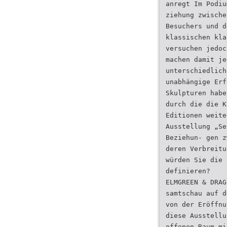
anregt Im Podiu
ziehung zwische
Besuchers und d
klassischen kla
versuchen jedoc
machen damit je
unterschiedlich
unabhängige Erf
Skulpturen habe
durch die die K
Editionen weite
Ausstellung „Se
Beziehun- gen z
deren Verbreitu
würden Sie die 
definieren?
ELMGREEN & DRAG
samtschau auf d
von der Eröffnu
diese Ausstellu
offenen Raum mi