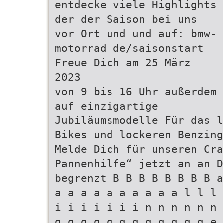
entdecke viele Highlights
der der Saison bei uns
vor Ort und und auf: bmw-
motorrad de/saisonstart
Freue Dich am 25 März
2023
von 9 bis 16 Uhr außerdem
auf einzigartige
Jubiläumsmodelle Für das l
Bikes und lockeren Benzing
Melde Dich für unseren Cra
Pannenhilfe“ jetzt an an D
begrenzt B B B B B B B B a
a a a a a a a a a a l l l 
i i i i i i i n n n n n n 
g g g g g g g g g g g g e 