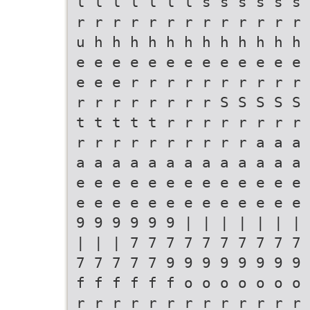
l l l l l l l s s s s s s 
r r r r r r r r r r r r r 
u h h h h h h h h h h h h 
e e e e e e e e e e e e e 
e e e r r r r r r r r r r 
r r r r r r r r S S S S S 
t t t t t r r r r r r r r 
r r r r r r r r r r a a a 
a a a a a a a a a a a a a 
e e e e e e e e e e e e e 
e e e e e e e e e e e e e 
9 9 9 9 9 9 | | | | | | | 
| | | 7 7 7 7 7 7 7 7 7 7 
7 7 7 7 7 9 9 9 9 9 9 9 9 
f f f f f f o o o o o o o 
r r r r r r r r r r r r r 