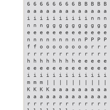
6 6 6 6 6 6 6 6 B B B B B 
a a a a a a a a a a a a a 
i i i i i i i i i i n n n 
n n n g g g g g g g g g g 
e e e e e e e e e e e e e 
n n n n n n n n n P P P P 
f f o o o o o o o o r r r 
r r r r r r r r r r r r r 
h h h h h h h h e e e e e 
e e e e e e e e e e e e e 
i i i i i i i i i i i i i 
m m m | | | | | | | | | | 
K K K K a a a a a a a a a 
a a a a a a a a a a a a a 
r r r r r r r r r r r r r 