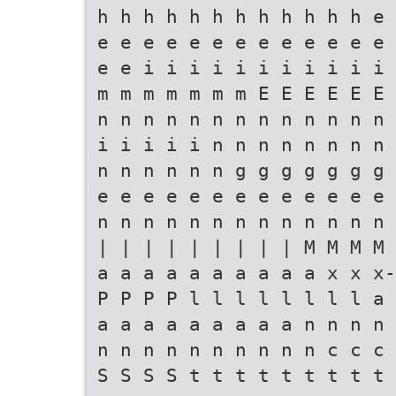
h h h h h h h h h h h h e 
e e e e e e e e e e e e e 
e e i i i i i i i i i i i 
m m m m m m m E E E E E E 
n n n n n n n n n n n n n 
i i i i i n n n n n n n n 
n n n n n n g g g g g g g 
e e e e e e e e e e e e e 
n n n n n n n n n n n n n 
| | | | | | | | | M M M M 
a a a a a a a a a a x x x-
P P P P l l l l l l l l a 
a a a a a a a a a n n n n 
n n n n n n n n n n c c c 
S S S S t t t t t t t t t 