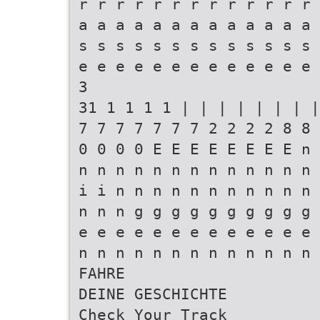
r r r r r r r r r r r r r 
a a a a a a a a a a a a a 
s s s s s s s s s s s s s 
e e e e e e e e e e e e e 
3
31 1 1 1 1 | | | | | | | |
7 7 7 7 7 7 7 2 2 2 2 8 8 
0 0 0 0 E E E E E E E E n 
n n n n n n n n n n n n n 
i i n n n n n n n n n n n 
n n n g g g g g g g g g g 
e e e e e e e e e e e e e 
n n n n n n n n n n n n n 
FAHRE
DEINE GESCHICHTE
Check Your Track