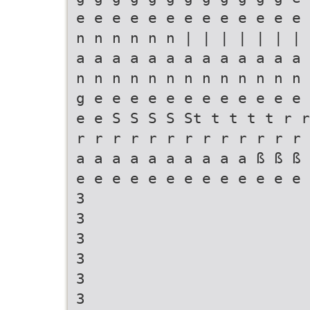
e e e e e e e e e e e e e 
n n n n n n | | | | | | | 
a a a a a a a a a a a a a 
n n n n n n n n n n n n n 
g e e e e e e e e e e e e 
e e S S S S St t t t t r r
r r r r r r r r r r r r r 
a a a a a a a a a a ß ß ß 
e e e e e e e e e e e e e 
3
3
3
3
3
3