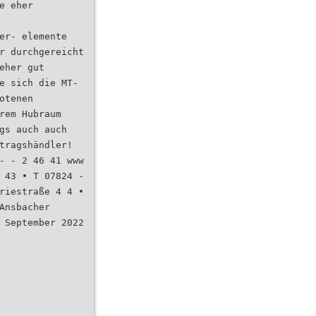
e eher
er- elemente
r durchgereicht
eher gut
e sich die MT-
otenen
rem Hubraum
gs auch auch
tragshändler!
- - 2 46 41 www
 43 • T 07824 -
riestraße 4 4 •
Ansbacher
 September 2022