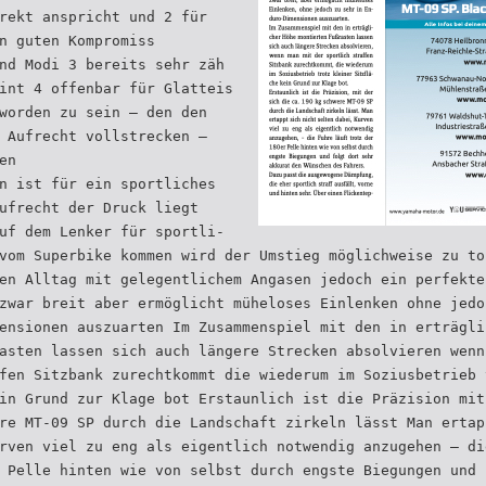
rekt anspricht und 2 für
n guten Kompromiss
nd Modi 3 bereits sehr zäh
int 4 offenbar für Glatteis
worden zu sein – den den
 Aufrecht vollstrecken –
en
n ist für ein sportliches
ufrecht der Druck liegt
uf dem Lenker für sportli-
vom Superbike kommen wird der Umstieg möglichweise zu to
en Alltag mit gelegentlichem Angasen jedoch ein perfekte
zwar breit aber ermöglicht müheloses Einlenken ohne jedo
ensionen auszuarten Im Zusammenspiel mit den in erträgli
asten lassen sich auch längere Strecken absolvieren wenn
fen Sitzbank zurechtkommt die wiederum im Soziusbetrieb 
in Grund zur Klage bot Erstaunlich ist die Präzision mit
re MT-09 SP durch die Landschaft zirkeln lässt Man ertap
rven viel zu eng als eigentlich notwendig anzugehen – di
 Pelle hinten wie von selbst durch engste Biegungen und 