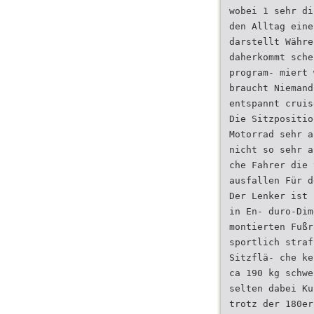
wobei 1 sehr di
den Alltag eine
darstellt Währe
daherkommt sche
program- miert 
braucht Niemand
entspannt cruis
Die Sitzpositio
Motorrad sehr a
nicht so sehr a
che Fahrer die 
ausfallen Für d
Der Lenker ist 
in En- duro-Dim
montierten Fußr
sportlich straf
Sitzflä- che ke
ca 190 kg schwe
selten dabei Ku
trotz der 180er