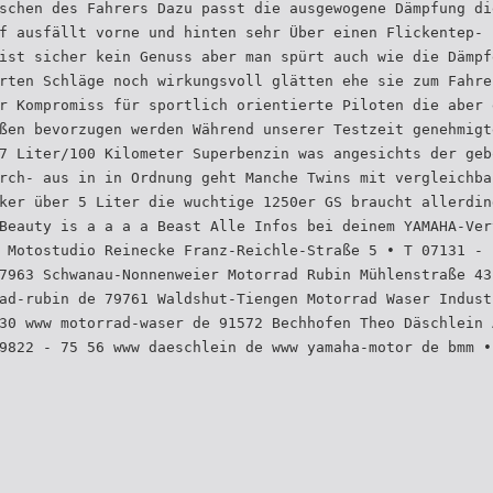
schen des Fahrers Dazu passt die ausgewogene Dämpfung di
f ausfällt vorne und hinten sehr Über einen Flickentep-
ist sicher kein Genuss aber man spürt auch wie die Dämpf
rten Schläge noch wirkungsvoll glätten ehe sie zum Fahre
r Kompromiss für sportlich orientierte Piloten die aber 
ßen bevorzugen werden Während unserer Testzeit genehmigt
7 Liter/100 Kilometer Superbenzin was angesichts der geb
rch- aus in in Ordnung geht Manche Twins mit vergleichba
ker über 5 Liter die wuchtige 1250er GS braucht allerdin
Beauty is a a a a Beast Alle Infos bei deinem YAMAHA-Ver
 Motostudio Reinecke Franz-Reichle-Straße 5 • T 07131 - 
7963 Schwanau-Nonnenweier Motorrad Rubin Mühlenstraße 43
ad-rubin de 79761 Waldshut-Tiengen Motorrad Waser Indust
30 www motorrad-waser de 91572 Bechhofen Theo Däschlein 
9822 - 75 56 www daeschlein de www yamaha-motor de bmm •