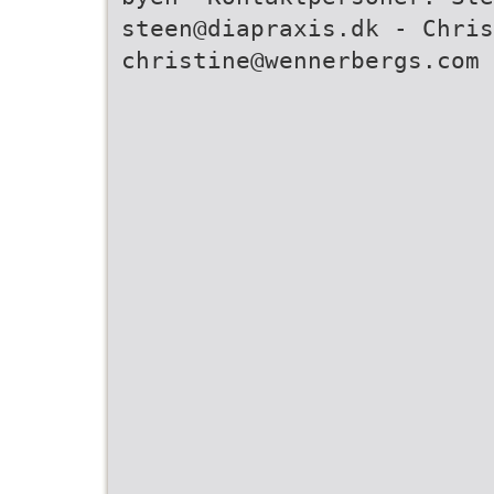
steen@diapraxis.dk - Chris
christine@wennerbergs.com