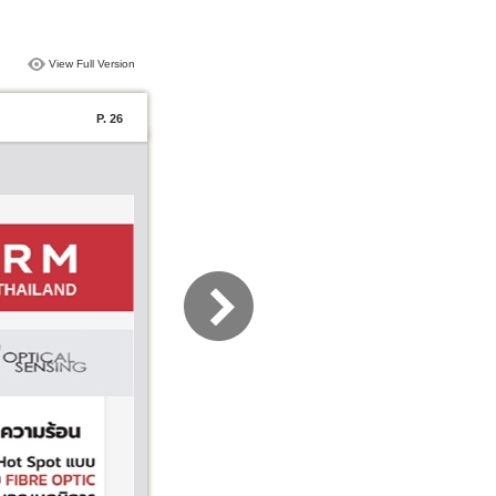
View Full Version
P. 26