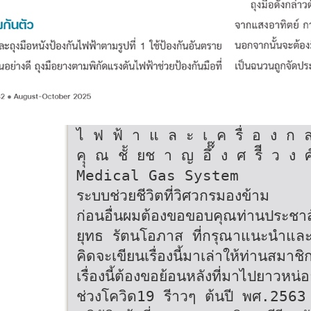
ไ ฟ ฟ้ า แ ล ะ เ ค รื่ อ ง ก 
คุุ ณ ชัั ยช า ญ อึ๊๊ ง ศ รีี ว ง ศ
Medical Gas System
ระบบช่วยชีวิตที่วิศวกรมองข้าม
ก่อนอื่นผมต้องขอขอบคุณท่านประชา
ยุทธ รัตนโอภาส ที่กรุณาแนะนำและ
คิดจะเขียนเรื่องนี้มาเล่าให้ท่านสมา
เรื่องนี้ต้องขอย้อนหลังที่มาไปยาวหน่
ช่วงโควิด19 รีาวๆ ต้นปี พศ.2563 