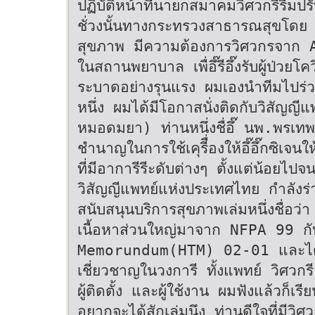
ปฏิบัติหน้าที่นายกสมาคมวิศวกรีรีมป
ชั่วงนั้นทางกระทรวงสาธารณสุขโดย
สุขภาพ มีความต้องการวิศวกรจาก 
ในสถานพยาบาล เพื่อึ๊รีอึ๊งรับผู้ป่วยโควิ
ระบาดอย่างรุนแรง ผมเองนำทีมไปร่วม
หนึ่ง ผมได้มีโอกาสนั่งติดกับวิสัญญีแพ
หมอดมยา) ท่านหนึ่งชื่อึ๊ นพ.พรเท
ชำนาญในการใช้เคุรีื่องให้อึ๊อึ๊กซิเจน
ที่มีอาการีรีะดับต่างๆ ตั้งแต่น้อยไป
วิสัญญีแพทย์แห่งประเทศไทย กำลังร่าง
สนับสนุนบริการสุขภาพเล่มหนึ่งชื่อ
เนื้อหาส่วนใหญ่มาจาก NFPA 99 
Memorundum(HTM) 02-01 และได้เพ
เชี่ยวชาญในวงการี ทั้งแพทย์ วิศวกรี 
ผู้ติดตั้ง และผู้ใช้งาน ผมฟังแล้วก็เร
อยากจะได้สักเล่มนึง ท่านดีใจที่มีว