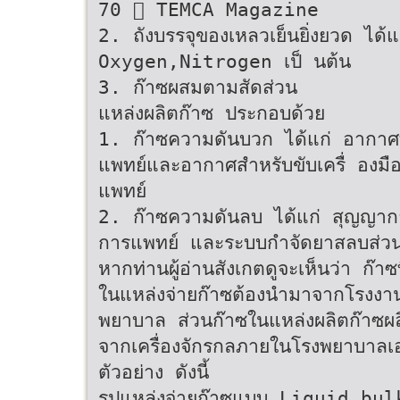
70  TEMCA Magazine
2. ถังบรรจุของเหลวเย็นยิ่งยวด ได้แก
Oxygen,Nitrogen เป็ นต้น
3. ก๊าซผสมตามสัดส่วน
แหล่งผลิตก๊าซ ประกอบด้วย
1. ก๊าซความดันบวก ได้แก่ อากา
แพทย์และอากาศสำหรับขับเครื่ องมื
แพทย์
2. ก๊าซความดันลบ ได้แก่ สุญญา
การแพทย์ และระบบกำจัดยาสลบส่วน
หากท่านผู้อ่านสังเกตดูจะเห็นว่า ก๊าซที
ในแหล่งจ่ายก๊าซต้องนำมาจากโรงง
พยาบาล ส่วนก๊าซในแหล่งผลิตก๊าซผลิ
จากเครื่องจักรกลภายในโรงพยาบาลเอ
ตัวอย่าง ดังนี้
รูปแหล่งจ่ายก๊าซแบบ Liquid bul