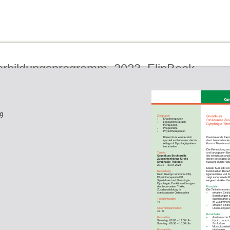
erbildungsprogramm_2023_FlipBook
g