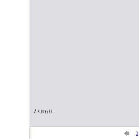
Â天旅⾏社
3