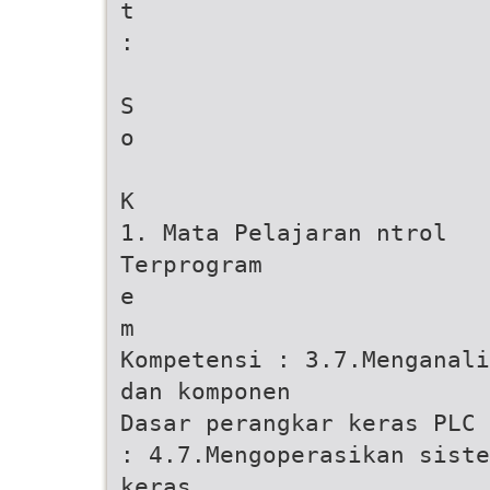
t
:
S
o
K
1. Mata Pelajaran ntrol
Terprogram
e
m
Kompetensi : 3.7.Menganali
dan komponen
Dasar perangkar keras PLC 
: 4.7.Mengoperasikan siste
keras