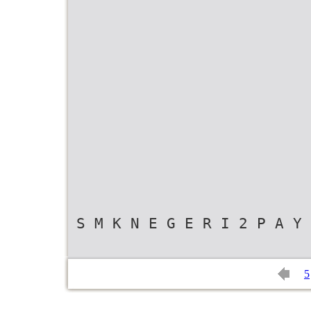
S M K N E G E R I 2 P A Y
5