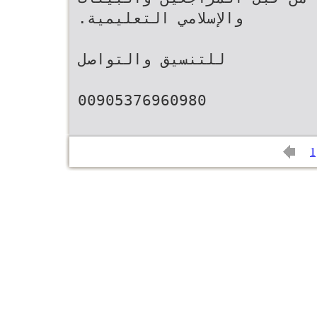
التعليمية‪.‬‬ ‫والإسلامي‬
‫للتنسيق والتواصل‬
1