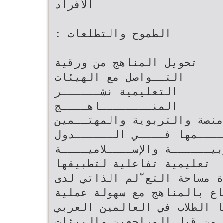
‫الأفراد‬
‫الطموح والتطلعات ‪:‬‬
‫تحويل المناهج من ورقية‬
‫التــواصل مع الهيئات
التعليمية‬ ‫نشــــــر
المنــــــــاهــــج‬
ل منصة والتربوية والمهتــمين
يــــمها فــــي الــــــدول
بيــــــة والإســــلاميــــة
‫تعليمية تفاعلية‬ ‫لتطبيقها‬
دة مساحة التع ّلم الذاتي لدى
فاع بالمناهج مع سهولة عملية
رها الطلاب في العالمين العربي
 من قبل المراجعين والبيئات