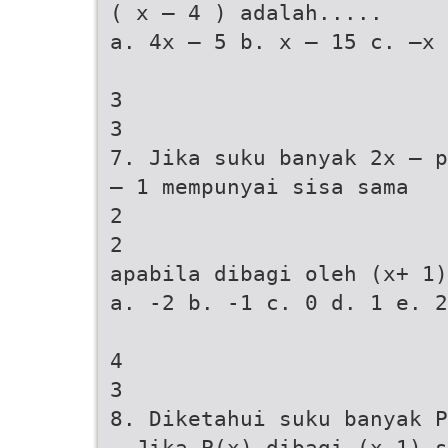
( x – 4 ) adalah.....
a. 4x – 5 b. x – 15 c. –x 
3
3
7. Jika suku banyak 2x – p
– 1 mempunyai sisa sama
2
2
apabila dibagi oleh (x+ 1)
a. -2 b. -1 c. 0 d. 1 e. 2
4
3
8. Diketahui suku banyak P
. Jika P(x) dibagi (x-1) s