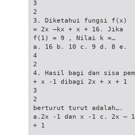
3
2
3. Diketahui fungsi f(x)
= 2x –kx + x + 16. Jika
f(1) = 9 , Nilai k =…
a. 16 b. 10 c. 9 d. 8 e.
4
2
4. Hasil bagi dan sisa pem
+ x -1 dibagi 2x + x + 1
3
2
berturut turut adalah….
a.2x -1 dan x -1 c. 2x – 1
+ 1