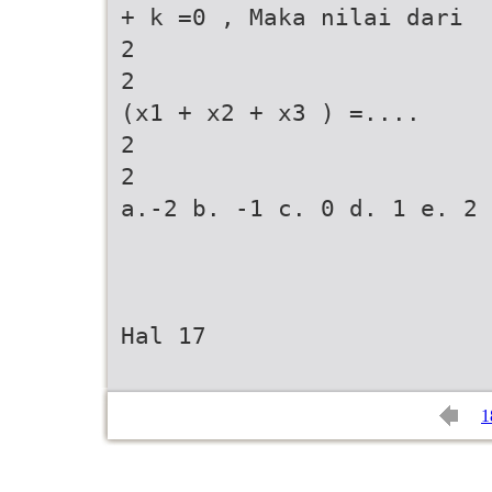
+ k =0 , Maka nilai dari
2
2
(x1 + x2 + x3 ) =....
2
2
a.-2 b. -1 c. 0 d. 1 e. 2
Hal 17
1