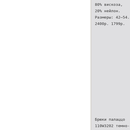
80% вискоза,
20% нейлон.
Размеры: 42–54.
2400р. 1799р.
Брюки палаццо
110W3202 темно-