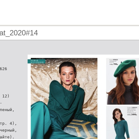
cat_2020#14
626
 12)
-
леный,
тр. 4),
черный,
айте).