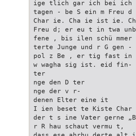
ige tlich gar ich bei ich 
tagen - be S ein m Freu d
Char ie. Cha ie ist ie. C
Freu d; er eu t in twa unb
fene , bis ilen schü mmer 
terte Junge und r G gen -
pol z Be , er tig fast in
w wagha sig ist. eid fin-
ter
nge den D ter
nge der v r-
denen Elter eine it
I ien beset te Kiste Char 
der t s ine Vater gerne „B
r R hau schaut vermu t,
dass ese ahrhu derte alt i