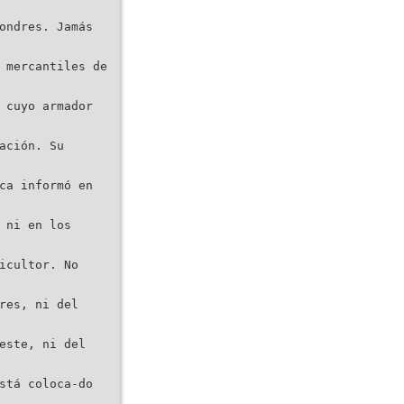
ondres. Jamás
 mercantiles de
 cuyo armador
ación. Su
ca informó en
 ni en los
icultor. No
res, ni del
este, ni del
stá coloca-do