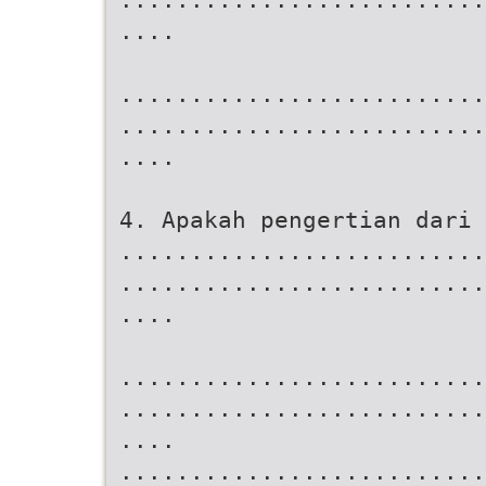
....
..........................
..........................
....
4. Apakah pengertian dari 
..........................
..........................
....
..........................
..........................
....
..........................