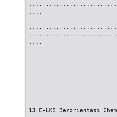
..........................
....
..........................
..........................
....
13 E-LKS Berorientasi Chem