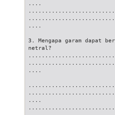
....
..........................
..........................
....
3. Mengapa garam dapat ber
netral?
..........................
..........................
....
..........................
..........................
....
..........................
..........................