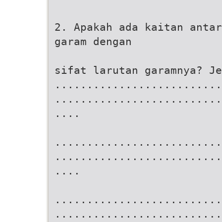
2. Apakah ada kaitan antar
garam dengan
sifat larutan garamnya? Je
..........................
..........................
....
..........................
..........................
....
..........................
..........................