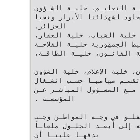
‫خليـة الصحـة‪ ،‬خليـة التعليـم‪ ،‬خليـة الشـؤون
 المجد والخلود لشهدائنا الأبرار وتحيا
الجزائر‪.‬‬
‫خلية الثقافة‪ ،‬خلية التشغيل‪ ،‬خلية الشباب‪ ،‬خلية العقار‪،‬‬
،‬خليـة التنميـة‪ ،‬خليـة القانـون‪ ،‬خليـة الطاقـة‪،‬‬
‫خلية التجارة‪ ،‬خلية العمران‪ ،‬خلية الإعلام‪ ،‬خلية الشؤون‬
الخـايا تقسـم مهامهـا حسـب انشـغال
‫المواطـن وحاجياتـه‪ .‬مـع المسـؤول المباشـر عـن
المؤسسـة ‪.‬‬
تغلـق في وجـه المواطـن وجـب
ـه إلى أبعـد الحلـول ملعاـاً
‫ندقهـا‬ ‫علينـا أن‬