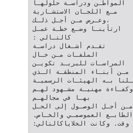
‫المواطـن ودراسـة حلولهـا
،‬وعـرض‬ ‫مـن أجـل ذلـك
ارتأينـا وضـع خطـة عمـل
كالتـالي ‪:‬‬
‫تقـدم أشـغال دراسـة
الملفـات مـن خـال
المراسـات للبريـد‬ ‫تكويـن
 مـن أبنـاء المنطقـة الـذي
ـلنا بـه الهيئـات الرسميـة
 وكفـاءة مهنيـة مشـهود لهـم
بهـا في مجالهـم‬
في تخصصهـم مـن أجـل الوصـول إلى الحـل
‫ذات الطابـع العموصمـي والخـاص‪.‬‬ ‫الممكن بأقرب طريق
وأسـرع وقت‪ .‬وكانت الخلاياكالتالي‪:‬‬