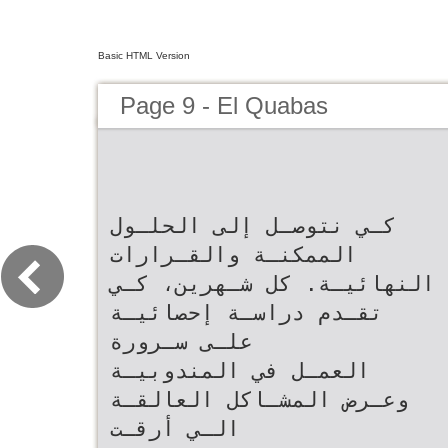
Basic HTML Version
Page 9 - El Quabas
‫كـي نتوصـل إلى الحلـول
الممكنـة والقـرارات
النهائيـة‪ .‬كل شـهرين‪ ،‬كـي
تقـدم دراسـة إحصائيـة
علـى سـرورة‬
‫العمـل في المندوبيـة
وعـرض المشـاكل العالقـة
الـي أرقـت‬