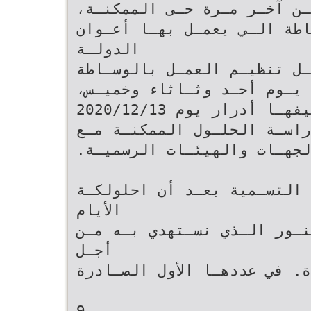
‫يعـاد غلقهـا علـى مواطـن آخـر مـرة‬ ‫حـى‬ ‫الممكنـة‪،‬‬
 الوسـاطة الـي يعمـل بهـا أعـوان
الدولـة‬
ء المخلصـون ،مـن أجـل تنظيـم العمـل بالوسـاطة
‫والاسـتماع للمواطنـن كل يـوم أحـد وثـاثاء وخميـس‪،‬‬
‫أدرار يوم ‪2020/12/13‬‬ ‫وإدراج الانشـغالات وتصنيفهـا
راسـة الحلـول الممكنـة مـع
‫كل الجهـات والهيئـات الرسميـة‪.‬‬
 التسـمية بعـد أن احلولكـة
الأيام‬
نـور الـذي نسـتهدي بـه مـن
أجـل‬
‫بنـاء دولـة جزائريـة جديـدة‪ .‬في عددهـا الأول الصـادرة‬