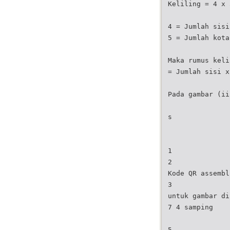
Keliling = 4 x 
4 = Jumlah sisi
5 = Jumlah kota
Maka rumus keli
= Jumlah sisi x
Pada gambar (ii
s
1
2
Kode QR assembl
3
untuk gambar di
7 4 samping
5