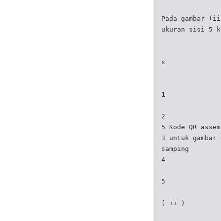
Pada gambar (ii
ukuran sisi 5 k
s
1
2
5 Kode QR assem
3 untuk gambar 
samping
4
5
( ii )