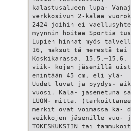
kalastusalueen lupa- Vanaj
verkkosivun 2-kalaa vuorok
2424 joihin ei vaellusyhte
myynnin hoitaa Sportia tus
Lupien hinnat myös talvell
16, maksut tä merestä tai 
Koskikarassa. 15.5.–15.6. 
viik- kojen jäsenillä uist
enintään 45 cm, eli ylä-
Uudet luvat ja pyydys- aik
vuosi. Kala- jäsenetuna sa
LUON- mitta. (tarkoittanee
merkit ovat voimassa ka- d
veikkojen jäsenille vuo- j
TOKESKUKSIIN tai tammukoit