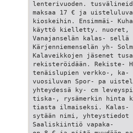
lenterivuoden. tusvälineid
maksaa 17 € ja uisteluluva
kioskeihin. Ensimmäi- Kuha
käyttö kielletty. nuoret, 
Vanajanselän kalas- sellä 
Kärjenniemenselän yh- Solm
Kalaveikkojen jäsenet tusa
rekisteröidään. Rekiste- 
tenäislupien verkko-, ka- 
vuosiluvan Spor- pa uistel
yhteydessä ky- cm leveyspi
tiska-, rysämerkin hinta k
tiasta ilmaiseksi. Kalas- 
sytään nimi, yhteystiedot 
Saaliskiintiö vapaka-
on 8 € ja niitä myydään na