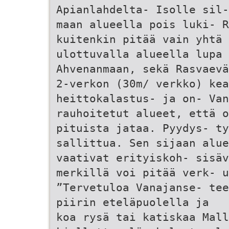
Apianlahdelta- Isolle sil-
maan alueella pois luki- R
kuitenkin pitää vain yhtä 
ulottuvalla alueella lupa 
Ahvenanmaan, sekä Rasvaevä
2-verkon (30m/ verkko) kea
heittokalastus- ja on- Va
rauhoitetut alueet, että o
pituista jataa. Pyydys- t
sallittua. Sen sijaan alue
vaativat erityiskoh- sisäv
merkillä voi pitää verk- u
”Tervetuloa Vanajanse- tee
piirin eteläpuolella ja
koa rysä tai katiskaa Mall