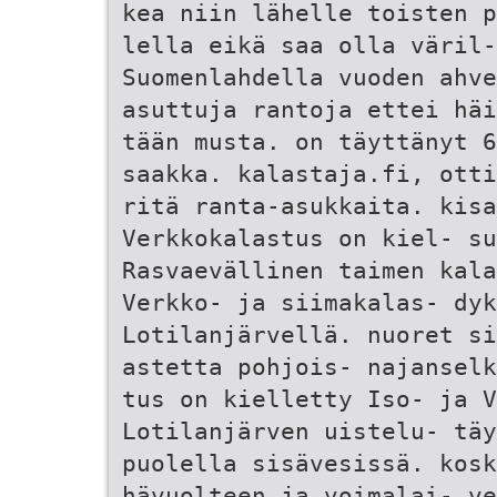
kea niin lähelle toisten p
lella eikä saa olla väril-
Suomenlahdella vuoden ahve
asuttuja rantoja ettei häi
tään musta. on täyttänyt 6
saakka. kalastaja.fi, otti
ritä ranta-asukkaita. kisa
Verkkokalastus on kiel- su
Rasvaevällinen taimen kal
Verkko- ja siimakalas- dyk
Lotilanjärvellä. nuoret si
astetta pohjois- najanselk
tus on kielletty Iso- ja V
Lotilanjärven uistelu- täy
puolella sisävesissä. kosk
hävuolteen ja voimalai- ve