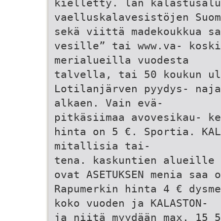
kielletty. län kalastusalu
vaelluskalavesistöjen Suo
sekä viittä madekoukkua sa
vesille” tai www.va- koski
merialueilla vuodesta
talvella, tai 50 koukun u
Lotilanjärven pyydys- naja
alkaen. Vain evä-
pitkäsiimaa avovesikau- ke
hinta on 5 €. Sportia. KAL
mitallisia tai-
tena. kaskuntien alueille 
ovat ASETUKSEN menia saa o
Rapumerkin hinta 4 € dysme
koko vuoden ja KALASTON-
ja niitä myydään max. 15 5