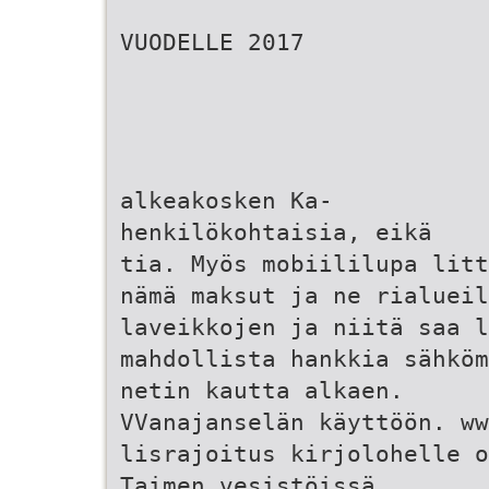
VUODELLE 2017
alkeakosken Ka-
henkilökohtaisia, eikä
tia. Myös mobiililupa litt
nämä maksut ja ne rialueil
laveikkojen ja niitä saa l
mahdollista hankkia sähköm
netin kautta alkaen.
VVanajanselän käyttöön. w
lisrajoitus kirjolohelle o
Taimen vesistöissä,