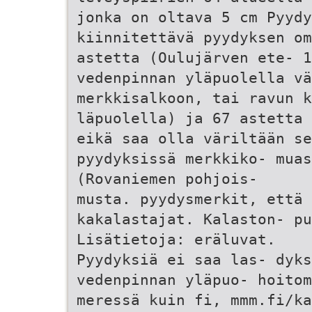
jonka on oltava 5 cm Pyydy
kiinnitettävä pyydyksen om
astetta (Oulujärven ete- 1
vedenpinnan yläpuolella vä
merkkisalkoon, tai ravun 
läpuolella) ja 67 astetta 
eikä saa olla väriltään se
pyydyksissä merkkiko- mua
(Rovaniemen pohjois-
musta. pyydysmerkit, että 
kakalastajat. Kalaston- pu
Lisätietoja: eräluvat.
Pyydyksiä ei saa las- dyks
vedenpinnan yläpuo- hoitom
meressä kuin fi, mmm.fi/ka