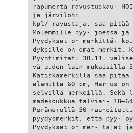
rapumerta ravustuskau- HOI
ja järvilohi
kpl/ ravustaja. saa pitää
Molemmille pyy- joessa ja 
Pyydykset on merkittä- ko
dyksille on omat merkit. K
Pyyntimitat: 30.11. välise
vä uuden lain mukaisilla 
Katiskamerkillä saa pitää 
alamitta 60 cm, Harjus on 
selvillä merkeillä. Sekä l
madekoukkua talviai- 18–64
Perämerellä 50 rauhoitettu
pyydysmerkit, että pyy- py
Pyydykset on mer- tajat ja