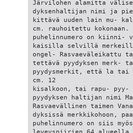
Järvilohen alamitta välise
dyksenhaltijan nimi ja pi
kittävä uuden lain mu- kal
cm. rauhoitettu kokonaan.
puhelinnumero on kiinni- v
kaisilla selvillä merkeill
ongel- Rasvaeväleikattu ta
tettävä pyydyksen merk- ta
pyydysmerkit, että la tai 
cm. 12
kisalkoon, tai rapu- pyy- 
pyydyksen haltijan nimi M
Rasvaevällinen taimen Vana
dyksissä merkkikohoon, paa
puhelinnumero on siis myös
leveyspiirien 64 alueella 