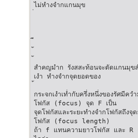
ไม่หำงจำกแกนมุข
สำคญมำก รังสสะท้อนจะตัดแกนมุขสำคญ
เงำ หำงจำกจุดยอดของ
กระจกเงำเท่ำกับครึ่งหนึ่งของรัศมีคว
โฟกัส (focus) จุด F เป็น
จุดโฟกัสและระยะทำงจำกโฟกัสถึงจุ
โฟกัส (focus length)
ถ้า f แทนความยาวโฟกัส และ R 