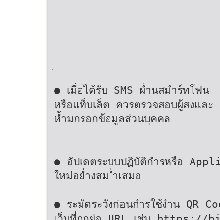
● เมื่อได้รับ SMS ผ่ำนสมำร์ทโฟน
หรือแท็บเล็ต ควรตรวจสอบผู้สงและ
ห้ำมกรอกข้อมูลส่วนบุคคล
● อัปเดตระบบปฏิบัติกำรหรือ Applic
ใหม่อย่ำงสม ่ำเสมอ
● ระมัดระวังก่อนกำรใช้งำน QR Code
เว็บที่ถูกย่อ URL เช่น https:/