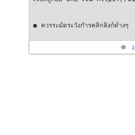
● ควรระมัดระวังกำรคลิกลิงก์ต่ำงๆ
5