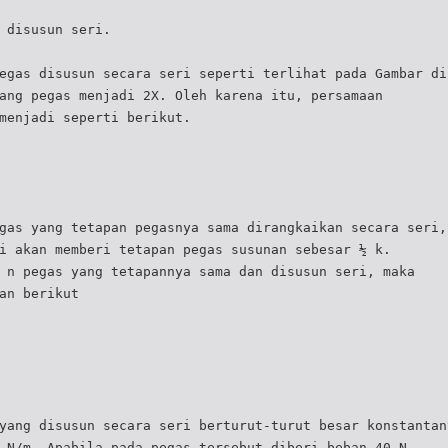
 disusun seri.
egas disusun secara seri seperti terlihat pada Gambar di
ang pegas menjadi 2X. Oleh karena itu, persamaan
menjadi seperti berikut.
gas yang tetapan pegasnya sama dirangkaikan secara seri,
i akan memberi tetapan pegas susunan sebesar ½ k.
 n pegas yang tetapannya sama dan disusun seri, maka
an berikut
yang disusun secara seri berturut-turut besar konstantan
 N/m. Apabila pada pegas tersebut diberi beban 40 N,