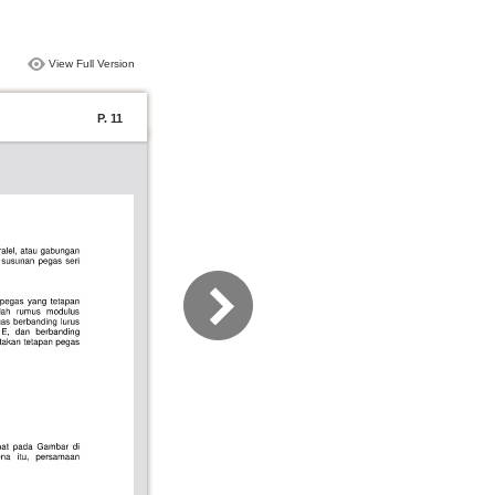
View Full Version
P. 11